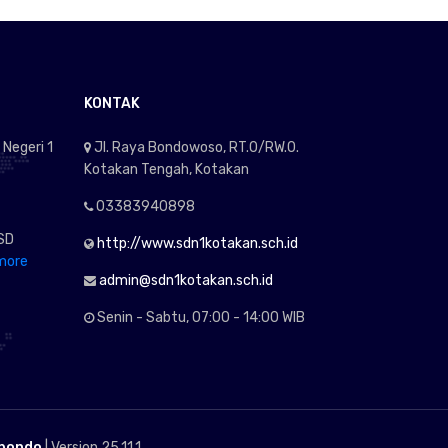
KONTAK
 Negeri 1
Jl. Raya Bondowoso, RT.0/RW.0.
Kotakan Tengah, Kotakan
03383940898
 SD
http://www.sdn1kotakan.sch.id
more
admin@sdn1kotakan.sch.id
Senin - Sabtu, 07:00 - 14:00 WIB
ubondo
| Version 25.11.1